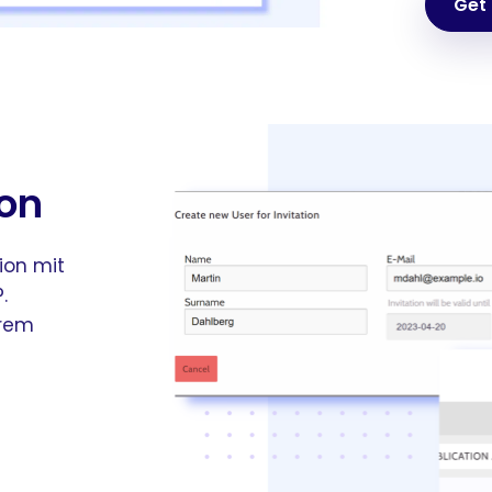
Get
on
ion mit
.
hrem