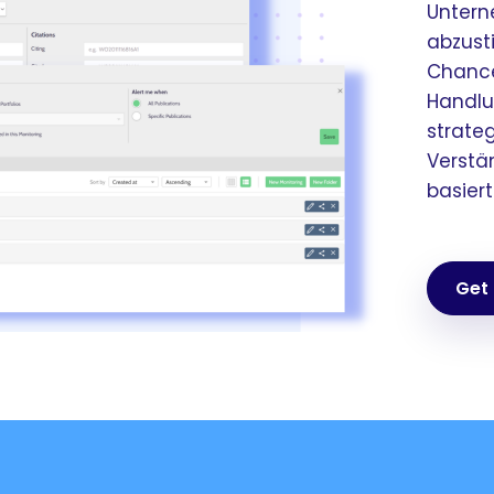
Untern
abzust
Chance
Handlun
strate
Verstä
basiert
Get