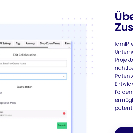
Übe
Zu
IamIP 
Untern
Projekt
nahtlo
Patent
Entwic
fördern
ermögl
patent