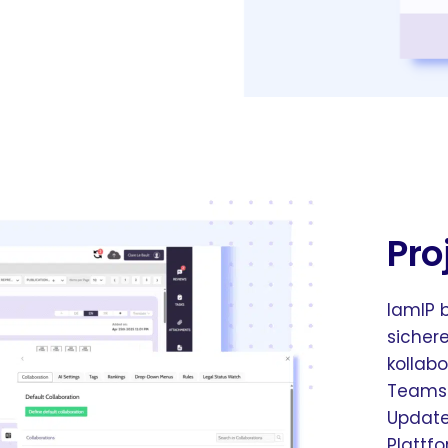
Pro
IamIP 
sicher
kollabo
Teams 
Updates
Plattfo