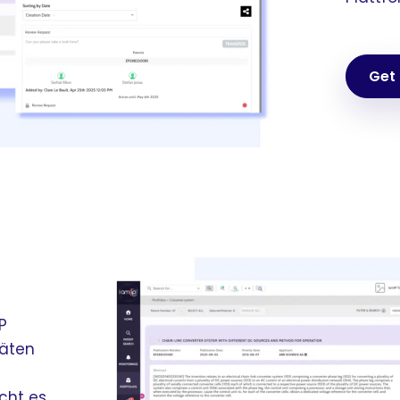
Get
P
täten
cht es