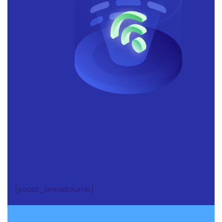
[yoast_breadcrumb]