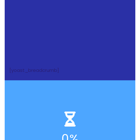
[yoast_breadcrumb]
0
%