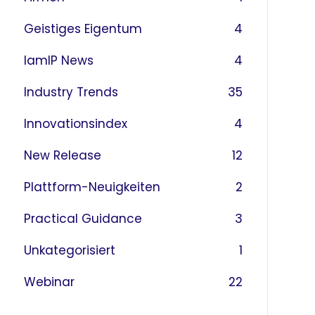
Geistiges Eigentum
4
IamIP News
4
Industry Trends
35
Innovationsindex
4
New Release
12
Plattform-Neuigkeiten
2
Practical Guidance
3
Unkategorisiert
1
Webinar
22