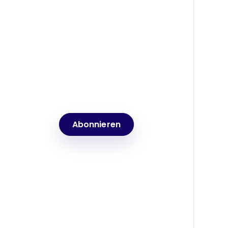
Neuigkeiten, Einblicke &
Events
Abonnieren Sie unseren
Newsletter und bleiben Sie über
die neuesten Nachrichten auf
dem Laufenden
Abonnieren