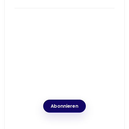
Neuigkeiten, Einblicke &
Events
Abonnieren Sie unseren
Newsletter und bleiben Sie über
die neuesten Nachrichten auf
dem Laufenden
Abonnieren