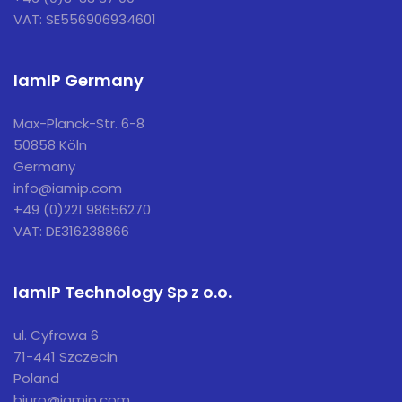
VAT: SE556906934601
IamIP Germany
Max-Planck-Str. 6-8
50858 Köln
Germany
info@iamip.com
+49 (0)221 98656270
VAT: DE316238866
IamIP Technology Sp z o.o.
ul. Cyfrowa 6
71-441 Szczecin
Poland
biuro@iamip.com