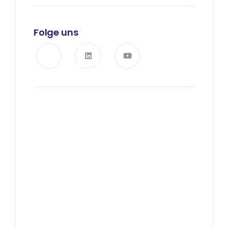
Folge uns
Neuigkeiten, Einblicke &
Events
Abonnieren Sie unseren
Newsletter und bleiben Sie
über die neuesten
Nachrichten auf dem